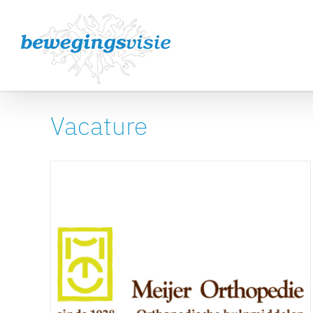
Ga
naar
inhoud
Vacature
Vacature bij Meijer
Orthopedie