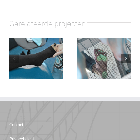
Gerelateerde projecten
Therapeutische
elastische
Steunzolen/inla
kousen
(TEK)
Contact
Privacybeleid