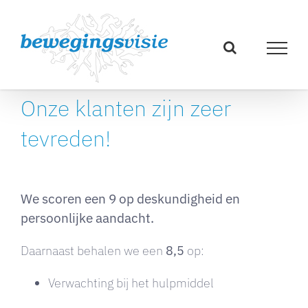
Ga
naar
inhoud
Onze klanten zijn zeer
tevreden!
Onze klanten zijn zeer tevreden!
We scoren een 9 op deskundigheid en
persoonlijke aandacht.
Daarnaast behalen we een
8,5
op:
Verwachting bij het hulpmiddel