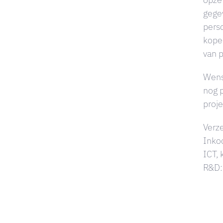
gegev
perso
kope
van 
Wens
nog 
proj
Verz
Inko
ICT, 
R&D: