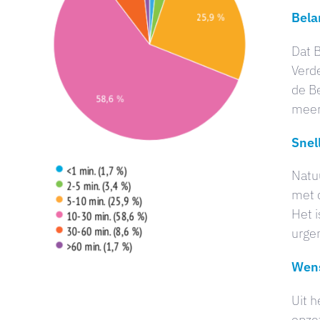
Bela
Dat B
Verde
de B
meer 
Snel
Natuu
met 
Het i
urge
Wens
Uit h
opzet