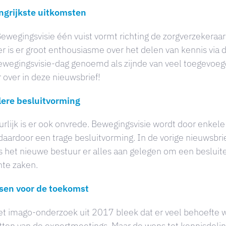
ngrijkste uitkomsten
ewegingsvisie één vuist vormt richting de zorgverzekeraa
r is er groot enthousiasme over het delen van kennis via
ewegingsvisie-dag genoemd als zijnde van veel toegevoegd
over in deze nieuwsbrief!
lere besluitvorming
rlijk is er ook onvrede. Bewegingsvisie wordt door enkel
daardoor een trage besluitvorming. In de vorige nieuwsbr
s het nieuwe bestuur er alles aan gelegen om een besluit
nte zaken.
en voor de toekomst
et imago-onderzoek uit 2017 bleek dat er veel behoefte w
ten van de expertmeetings. Maar de wens tot kennisdeling