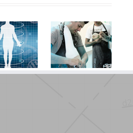
Heckert en
scannen
Van Lierop:
reikbaar
12,5-jarig
alle leden
jubileum