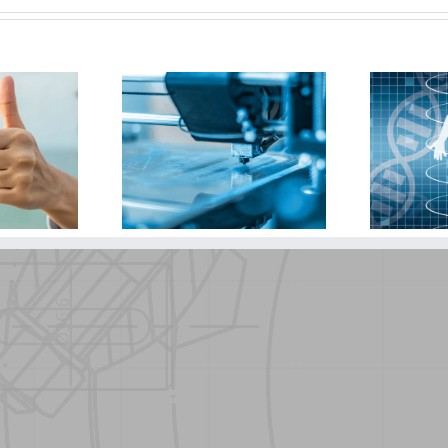
nten
3D-
Pilots waar we
eer
be
met bezig zijn
en!
voor 