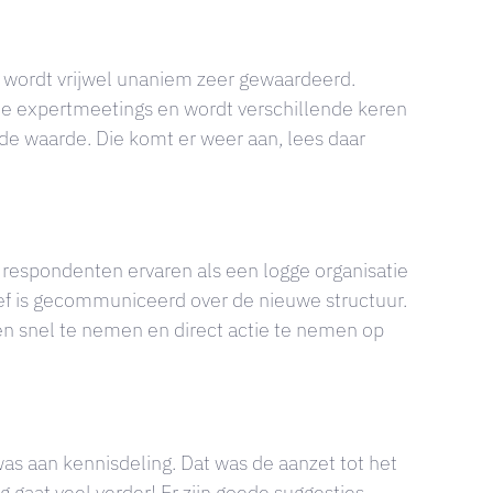
r wordt vrijwel unaniem zeer gewaardeerd.
 de expertmeetings en wordt verschillende keren
e waarde. Die komt er weer aan, lees daar
e respondenten ervaren als een logge organisatie
ief is gecommuniceerd over de nieuwe structuur.
en snel te nemen en direct actie te nemen op
as aan kennisdeling. Dat was de aanzet tot het
 gaat veel verder! Er zijn goede suggesties