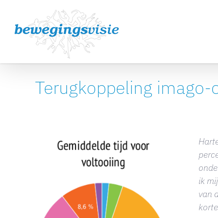
Ga
naar
inhoud
Terugkoppeling imago-
Terugkoppeling imago-onderzoek
Harte
perce
onder
ik mi
van 
korte