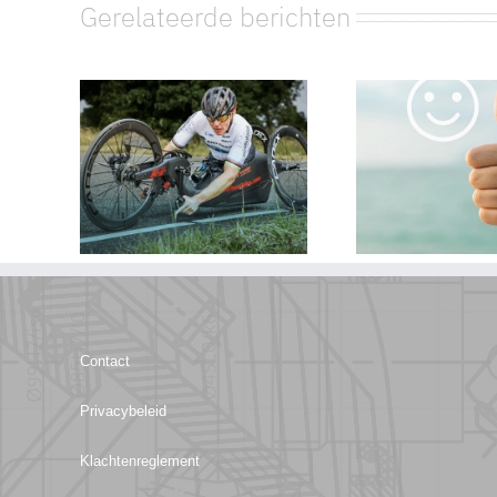
Gerelateerde berichten
Handbiker Tim
de Vries haalt
Onze kla
het beste uit
zijn z
zichzelf – met
tevred
hulp van
Bewegingsvisie
Contact
Privacybeleid
Klachtenreglement