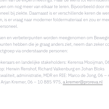
en om nog meer van elkaar te leren. Bijvoorbeeld door mi
neel bij ziekte. Daarnaast is er verschillende keren de 
n, is er vraag naar moderner foldermateriaal en zou er m
personeel.
en en verbeterpunten worden meegenomen om Bewegingsvi
punten hebben die je graag anders ziet, neem dan zeker c
ectgroep via onderstaande personen:
ekeraars en landelijke stakeholders: Kerensa Mooijman, 
op: Herwin Renshof, Richard Valkenburg en Johan Bloks
kwaliteit, administratie, MDR en RIE: Marco de Jong, 06 
 Arjan Kremer, 06 – 10 885 975,
a.kremer@proreva.nl